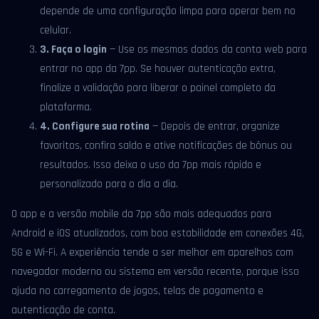
depende de uma configuração limpa para operar bem no
celular.
3. Faça o login
— Use os mesmos dados da conta web para
entrar no app da 7pp. Se houver autenticação extra,
finalize a validação para liberar o painel completo da
plataforma.
4. Configure sua rotina
— Depois de entrar, organize
favoritos, confira saldo e ative notificações de bônus ou
resultados. Isso deixa o uso da 7pp mais rápido e
personalizado para o dia a dia.
O app e a versão mobile da 7pp são mais adequados para
Android e iOS atualizados, com boa estabilidade em conexões 4G,
5G e Wi-Fi. A experiência tende a ser melhor em aparelhos com
navegador moderno ou sistema em versão recente, porque isso
ajuda no carregamento de jogos, telas de pagamento e
autenticação de conta.