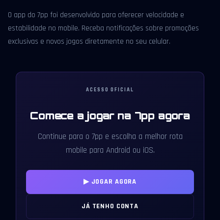
O app do 7pp foi desenvolvido para oferecer velocidade e
estabilidade no mobile. Receba notificações sobre promoções
exclusivas e novos jogos diretamente no seu celular.
ACESSO OFICIAL
Comece a jogar na 7pp agora
Continue para o 7pp e escolha a melhor rota
mobile para Android ou iOS.
▶ JOGAR AGORA
JÁ TENHO CONTA