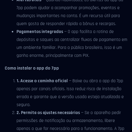
7pp podem ajudar a acompanhar promoções, eventos e
mudanças importantes na conta. É um recurso útil para
quem gosta de responder rápido a bônus e recargas.
Pagamentos integrados
— O app facilita a rotina de
depósitos e saques ao centralizar fluxos de pagamento em
um ambiente familiar. Para o público brasileiro, isso é um
ganho enorme, principalmente com PIX.
Como instalar o app do 7pp
1. Acesse o caminho oficial
— Baixe ou abra o app da 7pp
apenas por canais oficiais. Isso reduz risco de instalação
errada e garante que a versão usada esteja atualizada e
segura.
2. Permita os ajustes necessários
— Se o aparelho pedir
permissões de notificação ou armazenamento, libere
apenas o que for necessário para o funcionamento. A 7pp