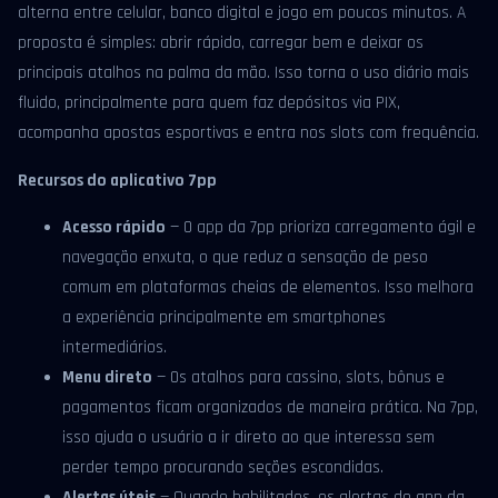
alterna entre celular, banco digital e jogo em poucos minutos. A
proposta é simples: abrir rápido, carregar bem e deixar os
principais atalhos na palma da mão. Isso torna o uso diário mais
fluido, principalmente para quem faz depósitos via PIX,
acompanha apostas esportivas e entra nos slots com frequência.
Recursos do aplicativo 7pp
Acesso rápido
— O app da 7pp prioriza carregamento ágil e
navegação enxuta, o que reduz a sensação de peso
comum em plataformas cheias de elementos. Isso melhora
a experiência principalmente em smartphones
intermediários.
Menu direto
— Os atalhos para cassino, slots, bônus e
pagamentos ficam organizados de maneira prática. Na 7pp,
isso ajuda o usuário a ir direto ao que interessa sem
perder tempo procurando seções escondidas.
Alertas úteis
— Quando habilitados, os alertas do app da