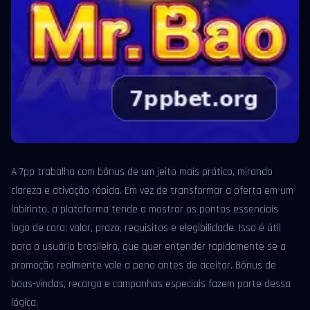
A 7pp trabalha com bônus de um jeito mais prático, mirando
clareza e ativação rápida. Em vez de transformar a oferta em um
labirinto, a plataforma tende a mostrar os pontos essenciais
logo de cara: valor, prazo, requisitos e elegibilidade. Isso é útil
para o usuário brasileiro, que quer entender rapidamente se a
promoção realmente vale a pena antes de aceitar. Bônus de
boas-vindas, recarga e campanhas especiais fazem parte dessa
lógica.